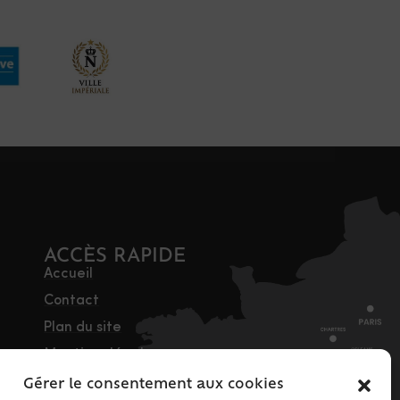
ACCÈS RAPIDE
Accueil
Contact
Plan du site
Mentions légales
Traitement des
Gérer le consentement aux cookies