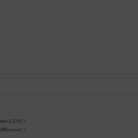
inée (CDD) ?
différences ?