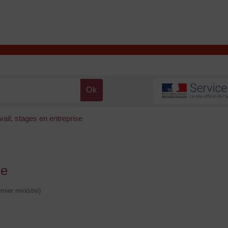
T
Contacter la mairie
DÉCOUVRIR VALENÇAY
MA MAIRIE
vail, stages en entreprise
se
emier ministre)