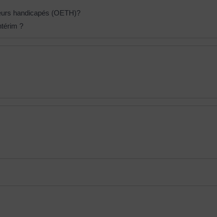
illeurs handicapés (OETH)?
ntérim ?