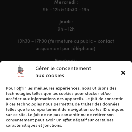
Mercredi :
9h – 12h & 13h30 – 19h
Jeudi :
9h – 12h
13h30 – 17h30 (fermeture au public – contact
uniquement par téléphone)
Vendredi :
9h – 12h & 13h30 – 16h30
Gérer le consentement
aux cookies
Pour offrir les meilleures expériences, nous utilisons des
ACCÈS RAPIDE
technologies telles que les cookies pour stocker et/ou
Accueil
accéder aux informations des appareils. Le fait de consentir
à ces technologies nous permettra de traiter des données
Contact
telles que le comportement de navigation ou les ID uniques
Plan du site
sur ce site. Le fait de ne pas consentir ou de retirer son
consentement peut avoir un effet négatif sur certaines
Mentions légales
caractéristiques et fonctions.