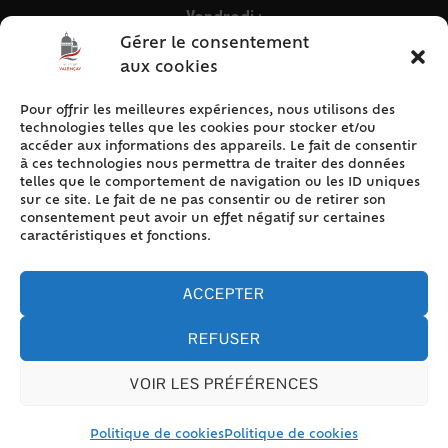
Vendredi :
9h – 12h & 13h30 – 16h30
Gérer le consentement
aux cookies
Pour offrir les meilleures expériences, nous utilisons des
ACCÈS RAPIDE
technologies telles que les cookies pour stocker et/ou
Accueil
accéder aux informations des appareils. Le fait de consentir
à ces technologies nous permettra de traiter des données
Contact
telles que le comportement de navigation ou les ID uniques
Plan du site
sur ce site. Le fait de ne pas consentir ou de retirer son
consentement peut avoir un effet négatif sur certaines
Mentions légales
caractéristiques et fonctions.
Traitement des données personnelles
Politique de cookies (UE)
ACCEPTER
REFUSER
VOIR LES PRÉFÉRENCES
Accessibilité
© 2024 Valencay - Propulsé par Utopia (site internet de
collectivités & GRC/GRU)
Politique de cookies
Politique de cookies