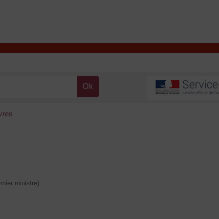
T
Contacter la mairie
DÉCOUVRIR VALENÇAY
MA MAIRIE
ivres
emier ministre)