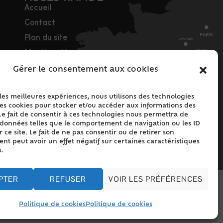
Accueil
Contact
Plan du site
Mentions légales
Traitement des
Gérer le consentement aux cookies
données personnelles
Politique de cookies
 les meilleures expériences, nous utilisons des technologies
les cookies pour stocker et/ou accéder aux informations des
(UE)
Le fait de consentir à ces technologies nous permettra de
s données telles que le comportement de navigation ou les ID
 ce site. Le fait de ne pas consentir ou de retirer son
t peut avoir un effet négatif sur certaines caractéristiques
s.
PTER
REFUSER
VOIR LES PRÉFÉRENCES
Politique de cookies
Politique de cookies