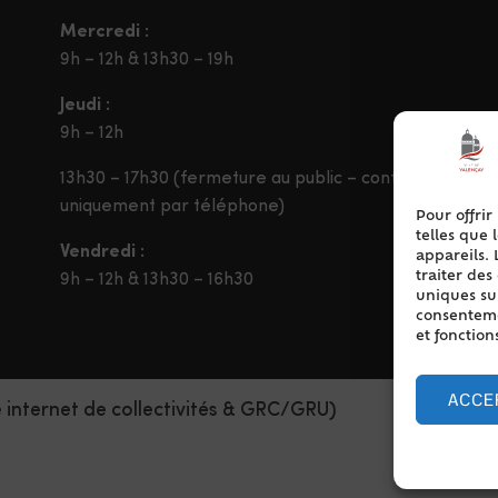
Mercredi :
9h – 12h & 13h30 – 19h
Jeudi :
9h – 12h
13h30 – 17h30 (fermeture au public – contact
uniquement par téléphone)
Pour offrir
telles que 
Vendredi :
appareils. 
traiter de
9h – 12h & 13h30 – 16h30
uniques sur
consentemen
et fonction
ACCE
e internet de collectivités & GRC/GRU)