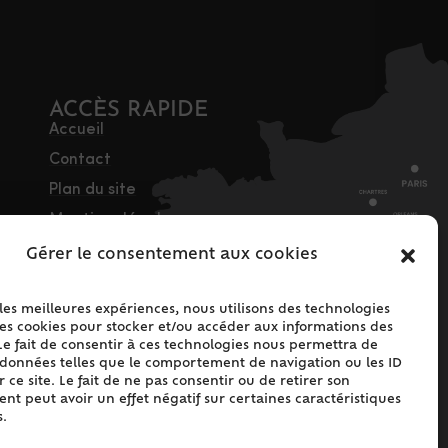
ACCÈS RAPIDE
Accueil
Contact
Plan du site
Mentions légales
Traitement des
Gérer le consentement aux cookies
données personnelles
Politique de cookies
 les meilleures expériences, nous utilisons des technologies
(UE)
les cookies pour stocker et/ou accéder aux informations des
Le fait de consentir à ces technologies nous permettra de
s données telles que le comportement de navigation ou les ID
 ce site. Le fait de ne pas consentir ou de retirer son
t peut avoir un effet négatif sur certaines caractéristiques
s.