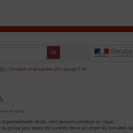
T
Contacter la mairie
DÉCOUVRIR VALENÇAY
MA MAIRIE
VA)
Création et dissolution d'un groupe TVA
>
A
emier ministre)
 organisationnels étroits, elles peuvent constituer un <span
 groupe pour toutes les sociétés devra accomplir les formalités lié