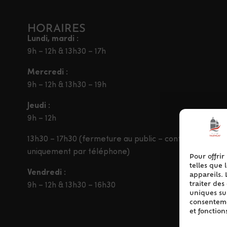
HORAIRES
Lundi, mardi :
9h – 12h & 13h30 – 17h
Mercredi :
9h – 12h & 13h30 – 19h
Jeudi :
9h – 12h
13h30 – 17h30 (fermeture au public – contact
uniquement par téléphone)
Pour offrir
telles que 
Vendredi :
appareils. 
traiter de
9h – 12h & 13h30 – 16h30
uniques sur
consentemen
et fonction