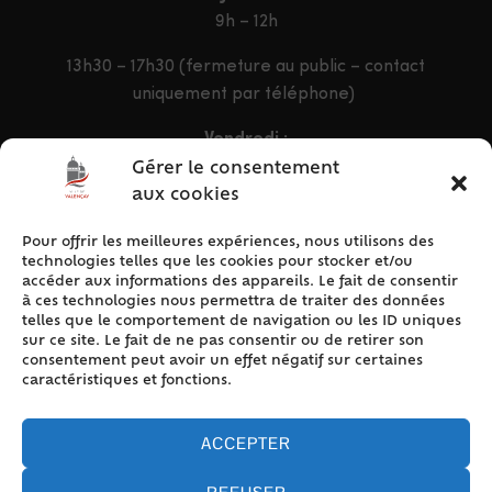
9h – 12h
13h30 – 17h30 (fermeture au public – contact
uniquement par téléphone)
Vendredi :
9h – 12h & 13h30 – 16h30
Gérer le consentement
aux cookies
Pour offrir les meilleures expériences, nous utilisons des
ACCÈS RAPIDE
technologies telles que les cookies pour stocker et/ou
Accueil
accéder aux informations des appareils. Le fait de consentir
à ces technologies nous permettra de traiter des données
Contact
telles que le comportement de navigation ou les ID uniques
Plan du site
sur ce site. Le fait de ne pas consentir ou de retirer son
consentement peut avoir un effet négatif sur certaines
Mentions légales
caractéristiques et fonctions.
Traitement des données personnelles
Politique de cookies (UE)
ACCEPTER