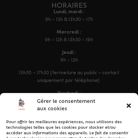
HORAIRES
Lundi, mardi :
9h – 12h & 13h30 – 17h
Mercredi :
9h – 12h & 13h30 – 19h
Jeudi :
9h – 12h
13h30 – 17h30 (fermeture au public – contact
uniquement par téléphone)
Vendredi :
9h – 12h & 13h30 – 16h30
Gérer le consentement
aux cookies
Pour offrir les meilleures expériences, nous utilisons des
ACCÈS RAPIDE
technologies telles que les cookies pour stocker et/ou
Accueil
accéder aux informations des appareils. Le fait de consentir