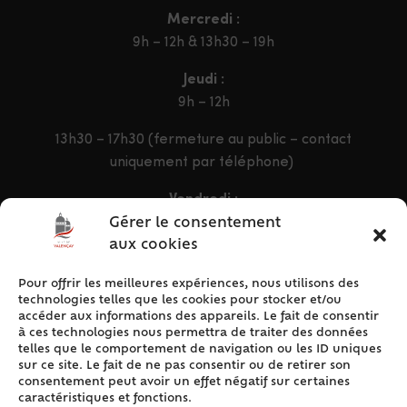
Mercredi :
9h – 12h & 13h30 – 19h
Jeudi :
9h – 12h
13h30 – 17h30 (fermeture au public – contact
uniquement par téléphone)
Vendredi :
9h – 12h & 13h30 – 16h30
Gérer le consentement
aux cookies
Pour offrir les meilleures expériences, nous utilisons des
ACCÈS RAPIDE
technologies telles que les cookies pour stocker et/ou
Accueil
accéder aux informations des appareils. Le fait de consentir
à ces technologies nous permettra de traiter des données
Contact
telles que le comportement de navigation ou les ID uniques
Plan du site
sur ce site. Le fait de ne pas consentir ou de retirer son
consentement peut avoir un effet négatif sur certaines
Mentions légales
caractéristiques et fonctions.