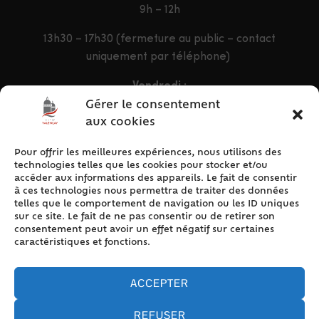
9h – 12h
13h30 – 17h30 (fermeture au public – contact
uniquement par téléphone)
Vendredi :
9h – 12h & 13h30 – 16h30
Gérer le consentement
aux cookies
Pour offrir les meilleures expériences, nous utilisons des
ACCÈS RAPIDE
technologies telles que les cookies pour stocker et/ou
Accueil
accéder aux informations des appareils. Le fait de consentir
à ces technologies nous permettra de traiter des données
Contact
telles que le comportement de navigation ou les ID uniques
Plan du site
sur ce site. Le fait de ne pas consentir ou de retirer son
consentement peut avoir un effet négatif sur certaines
Mentions légales
caractéristiques et fonctions.
Traitement des données personnelles
Politique de cookies (UE)
ACCEPTER
REFUSER