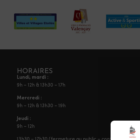
HORAIRES
Lundi, mardi :
9h – 12h & 13h30 – 17h
Mercredi :
9h – 12h & 13h30 – 19h
Jeudi :
9h – 12h
13h30 – 17h30 (fermeture au public – contact