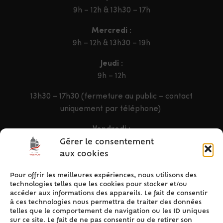
9h – 12h & 13h30 – 17h
Mercredi :
9h – 12h & 13h30 – 19h
Jeudi :
9h – 12h
13h30 – 17h30 (fermeture au public – contact
uniquement par téléphone)
Vendredi :
9h – 12h & 13h30 – 16h30
Gérer le consentement
aux cookies
Pour offrir les meilleures expériences, nous utilisons des
ACCÈS RAPIDE
technologies telles que les cookies pour stocker et/ou
Accueil
accéder aux informations des appareils. Le fait de consentir
à ces technologies nous permettra de traiter des données
Contact
telles que le comportement de navigation ou les ID uniques
Plan du site
sur ce site. Le fait de ne pas consentir ou de retirer son