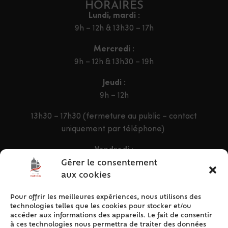
HORAIRES
Lundi, mardi :
9h – 12h & 13h30 – 17h
Mercredi :
9h – 12h & 13h30 – 19h
Jeudi :
9h – 12h
13h30 – 17h30 (fermeture au public – contact
uniquement par téléphone)
Vendredi :
9h – 12h & 13h30 – 16h30
Gérer le consentement
aux cookies
Pour offrir les meilleures expériences, nous utilisons des
ACCÈS RAPIDE
technologies telles que les cookies pour stocker et/ou
Accueil
accéder aux informations des appareils. Le fait de consentir
à ces technologies nous permettra de traiter des données
Contact