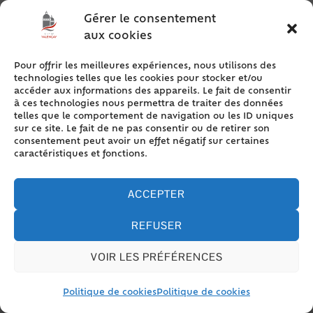
Simulateur
Gérer le consentement
Calcul des cotisations sociales du
aux cookies
micro-entrepreneur (Simulateur)
Pour offrir les meilleures expériences, nous utilisons des
technologies telles que les cookies pour stocker et/ou
Vérifié le 11/03/2019 - Direction de l'information légale et administrative
accéder aux informations des appareils. Le fait de consentir
(Premier ministre)
à ces technologies nous permettra de traiter des données
telles que le comportement de navigation ou les ID uniques
sur ce site. Le fait de ne pas consentir ou de retirer son
consentement peut avoir un effet négatif sur certaines
caractéristiques et fonctions.
Permet d'évaluer le montant des cotisations sociales et des
charges fiscales à payer mensuellement ou
ACCEPTER
trimestriellement, en fonction du chiffre d'affaires, de l'activité
et de situations spécifiques (bénéficiaire ou non de l'Accre,
département d'outre-mer).
REFUSER
Attention :
VOIR LES PRÉFÉRENCES
les résultats donnés par le simulateur dépendent des
chiffres et des champs renseignés. Ils sont donnés à titre
Politique de cookies
Politique de cookies
indicatif et permettent seulement d'avoir une estimation
du montant des charges à payer.