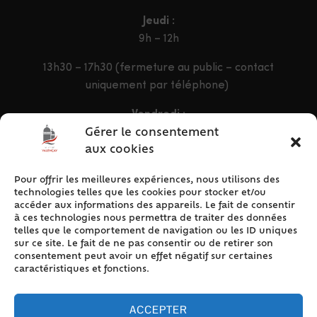
Jeudi :
9h – 12h
13h30 – 17h30 (fermeture au public – contact
uniquement par téléphone)
Vendredi :
9h – 12h & 13h30 – 16h30
Gérer le consentement
aux cookies
Pour offrir les meilleures expériences, nous utilisons des
ACCÈS RAPIDE
technologies telles que les cookies pour stocker et/ou
Accueil
accéder aux informations des appareils. Le fait de consentir
à ces technologies nous permettra de traiter des données
Contact
telles que le comportement de navigation ou les ID uniques
Plan du site
sur ce site. Le fait de ne pas consentir ou de retirer son
consentement peut avoir un effet négatif sur certaines
Mentions légales
caractéristiques et fonctions.
Traitement des données personnelles
Politique de cookies (UE)
ACCEPTER