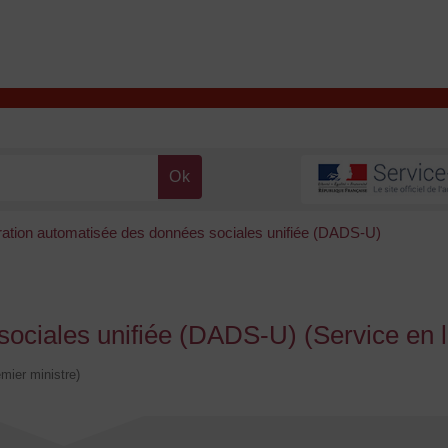
T
Contacter la mairie
DÉCOUVRIR VALENÇAY
MA MAIRIE
ration automatisée des données sociales unifiée (DADS-U)
ociales unifiée (DADS-U) (Service en l
emier ministre)