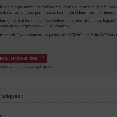
ier de chaque année les traitements versés au cours de l'année précé
ive des salariés, avec pour chacun leur statut et leurs rémunérations.
ime général et lorsque les déclarations sont produites par un logiciel 
span class="expression">"EDI"</span>) .
ser le <a href="/cr-conseil-municipal/cm-5-02-2024/?xml=R56725">servi
er au service en ligne
générale des finances publiques
ratiques :
U)