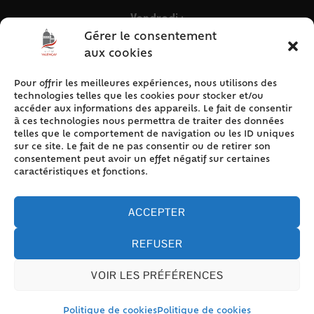
Vendredi :
9h – 12h & 13h30 – 16h30
Gérer le consentement
aux cookies
Pour offrir les meilleures expériences, nous utilisons des
ACCÈS RAPIDE
technologies telles que les cookies pour stocker et/ou
Accueil
accéder aux informations des appareils. Le fait de consentir
à ces technologies nous permettra de traiter des données
Contact
telles que le comportement de navigation ou les ID uniques
Plan du site
sur ce site. Le fait de ne pas consentir ou de retirer son
consentement peut avoir un effet négatif sur certaines
Mentions légales
caractéristiques et fonctions.
Traitement des données personnelles
Politique de cookies (UE)
ACCEPTER
REFUSER
VOIR LES PRÉFÉRENCES
Accessibilité
© 2024 Valencay - Propulsé par Utopia (site internet de
collectivités & GRC/GRU)
Politique de cookies
Politique de cookies