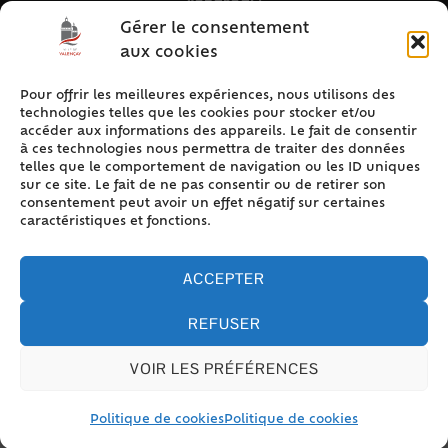
Vendredi :
9h – 12h & 13h30 – 16h30
Gérer le consentement
aux cookies
Pour offrir les meilleures expériences, nous utilisons des
ACCÈS RAPIDE
technologies telles que les cookies pour stocker et/ou
Accueil
accéder aux informations des appareils. Le fait de consentir
à ces technologies nous permettra de traiter des données
Contact
telles que le comportement de navigation ou les ID uniques
Plan du site
sur ce site. Le fait de ne pas consentir ou de retirer son
consentement peut avoir un effet négatif sur certaines
Mentions légales
caractéristiques et fonctions.
Traitement des données personnelles
Politique de cookies (UE)
ACCEPTER
REFUSER
VOIR LES PRÉFÉRENCES
Accessibilité
© 2024 Valencay - Propulsé par Utopia (site internet de
collectivités & GRC/GRU)
Politique de cookies
Politique de cookies