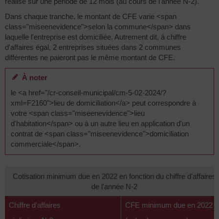
réalisé sur une période de 12 mois (au cours de l'année N-2).
Dans chaque tranche, le montant de CFE varie <span
class="miseenevidence">selon la commune</span> dans
laquelle l'entreprise est domiciliée. Autrement dit, à chiffre
d'affaires égal, 2 entreprises situées dans 2 communes
différentes ne paieront pas le même montant de CFE.
À noter
le <a href="/cr-conseil-municipal/cm-5-02-2024/?
xml=F2160">lieu de domiciliation</a> peut correspondre à
votre <span class="miseenevidence">lieu
d'habitation</span> ou à un autre lieu en application d'un
contrat de <span class="miseenevidence">domiciliation
commerciale</span>.
Cotisation minimum due en 2022 en fonction du chiffre d'affaires
de l'année N-2
Chiffre d'affaires
CFE minimum due en 2022