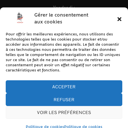
Vendredi :
9h – 12h & 13h30 – 16h30
Gérer le consentement
aux cookies
Pour offrir les meilleures expériences, nous utilisons des
ACCÈS RAPIDE
technologies telles que les cookies pour stocker et/ou
Accueil
accéder aux informations des appareils. Le fait de consentir
à ces technologies nous permettra de traiter des données
Contact
telles que le comportement de navigation ou les ID uniques
Plan du site
sur ce site. Le fait de ne pas consentir ou de retirer son
consentement peut avoir un effet négatif sur certaines
Mentions légales
caractéristiques et fonctions.
Traitement des données personnelles
Politique de cookies (UE)
ACCEPTER
REFUSER
VOIR LES PRÉFÉRENCES
Accessibilité
© 2024 Valencay - Propulsé par Utopia (site internet de
collectivités & GRC/GRU)
Politique de cookies
Politique de cookies