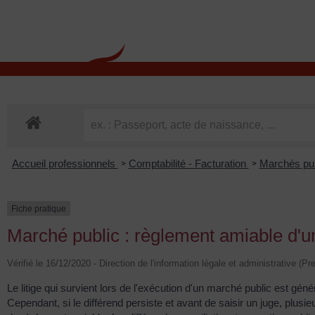
contenu
principal
Rdv CNI-PASSEPOR
Accueil professionnels
Comptabilité - Facturation
Marchés pu
>
>
Fiche pratique
Marché public : règlement amiable d'un
Vérifié le 16/12/2020 - Direction de l'information légale et administrative (Pr
Le litige qui survient lors de l'exécution d'un marché public est g
Cependant, si le différend persiste et avant de saisir un juge, plu