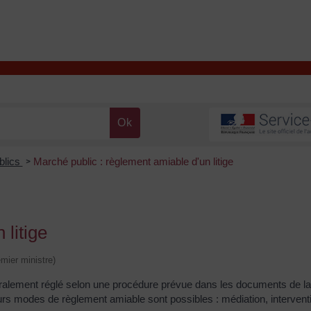
T
Contacter la mairie
DÉCOUVRIR VALENÇAY
MA MAIRIE
blics
Marché public : règlement amiable d'un litige
>
 litige
emier ministre)
énéralement réglé selon une procédure prévue dans les documents de la
sieurs modes de règlement amiable sont possibles : médiation, interven