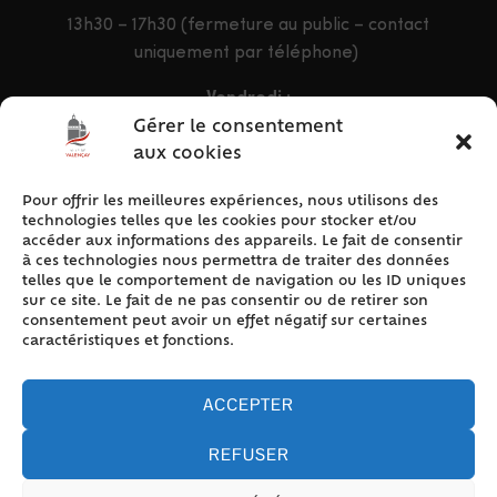
13h30 – 17h30 (fermeture au public – contact
uniquement par téléphone)
Vendredi :
9h – 12h & 13h30 – 16h30
Gérer le consentement
aux cookies
Pour offrir les meilleures expériences, nous utilisons des
ACCÈS RAPIDE
technologies telles que les cookies pour stocker et/ou
Accueil
accéder aux informations des appareils. Le fait de consentir
à ces technologies nous permettra de traiter des données
Contact
telles que le comportement de navigation ou les ID uniques
Plan du site
sur ce site. Le fait de ne pas consentir ou de retirer son
consentement peut avoir un effet négatif sur certaines
Mentions légales
caractéristiques et fonctions.
Traitement des données personnelles
Politique de cookies (UE)
ACCEPTER
REFUSER