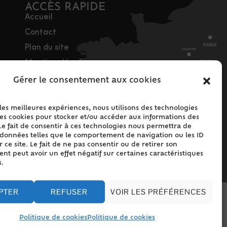
ACCÈS RAPIDE
Accueil
Contact
Plan du site
Mentions légales
Traitement des
Gérer le consentement aux cookies
données personnelles
Politique de cookies
 les meilleures expériences, nous utilisons des technologies
les cookies pour stocker et/ou accéder aux informations des
(UE)
Le fait de consentir à ces technologies nous permettra de
s données telles que le comportement de navigation ou les ID
 ce site. Le fait de ne pas consentir ou de retirer son
t peut avoir un effet négatif sur certaines caractéristiques
s.
PTER
REFUSER
VOIR LES PRÉFÉRENCES
Politique de cookies
Politique de cookies