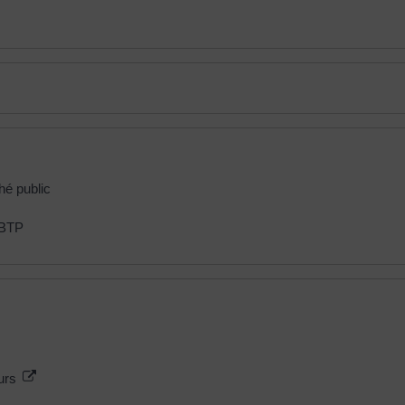
hé public
 BTP
eurs