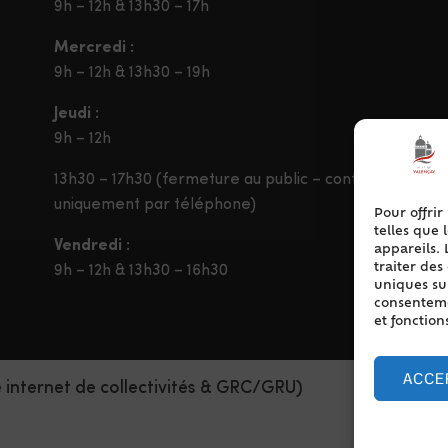
9h – 12h & 13h30 – 17h
Mercredi :
9h – 12h & 13h30 – 19h
Jeudi :
9h – 12h
13h30 – 17h30 (fermeture au public – contact
uniquement par téléphone)
Pour offrir
telles que 
Vendredi :
appareils. 
traiter de
9h – 12h & 13h30 – 16h30
uniques sur
consentemen
et fonction
ACCE
e internet de collectivités & GRC/GRU)