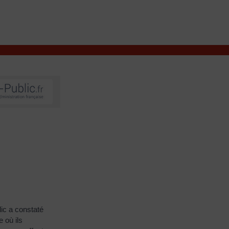
VIVRE À VALENÇAY
MES DÉMARCHES
lic a constaté
 où ils