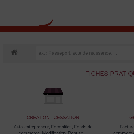
contenu
principal
Rdv CNI-PASSEPOR
FICHES PRATI
CRÉATION - CESSATION
G
Auto-entrepreneur,
Formalités,
Fonds de
Factura
commerce,
Modification,
Reprise…
commerci