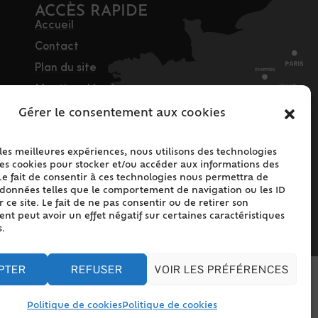
ACCÈS RAPIDE
Accueil
Contact
Plan du site
Mentions légales
Traitement des
Gérer le consentement aux cookies
données personnelles
Politique de cookies
 les meilleures expériences, nous utilisons des technologies
les cookies pour stocker et/ou accéder aux informations des
(UE)
Le fait de consentir à ces technologies nous permettra de
s données telles que le comportement de navigation ou les ID
 ce site. Le fait de ne pas consentir ou de retirer son
t peut avoir un effet négatif sur certaines caractéristiques
s.
PTER
REFUSER
VOIR LES PRÉFÉRENCES
Politique de cookies
Politique de cookies