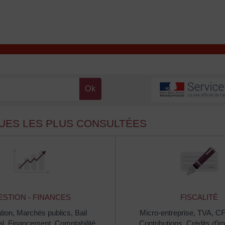
T
Contacter la mairie
DÉCOUVRIR VALENÇAY
MA MAIRIE
QUES LES PLUS CONSULTÉES
ESTION - FINANCES
FISCALITÉ
tion,
Marchés publics,
Bail
Micro-entreprise,
TVA,
C
al,
Financement,
Comptabilité,
Contributions,
Crédits d’i