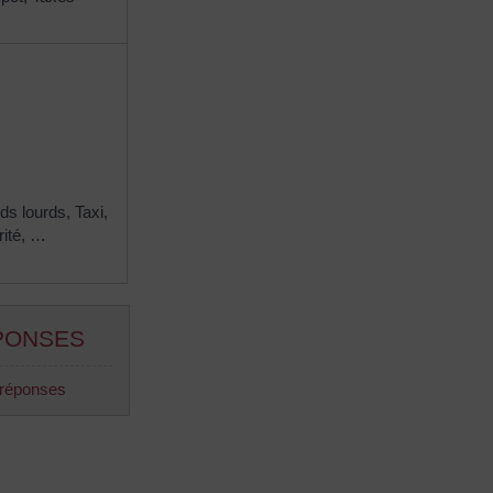
ds lourds,
Taxi,
ité, …
PONSES
 réponses