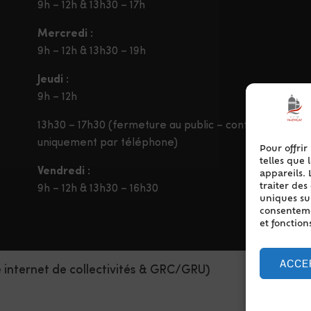
9h – 12h & 13h30 – 17h
Mercredi :
9h – 12h & 13h30 – 19h
Jeudi :
9h – 12h
13h30 – 17h30 (fermeture au public – contact
uniquement par téléphone)
Pour offrir
telles que 
Vendredi :
appareils. 
traiter de
9h – 12h & 13h30 – 16h30
uniques sur
consentemen
et fonction
ACCE
e internet de collectivités & GRC/GRU)