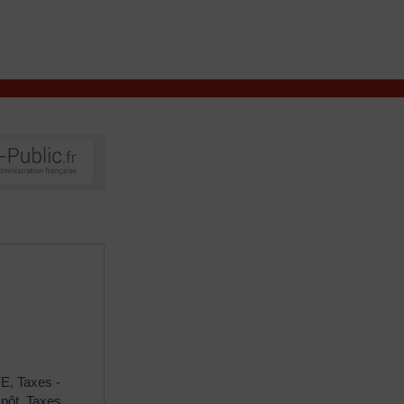
VIVRE À VALENÇAY
MES DÉMARCHES
FE,
Taxes -
mpôt,
Taxes