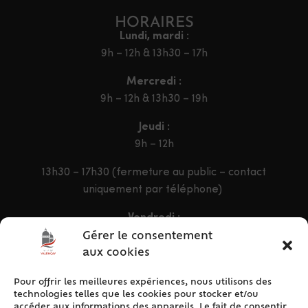
HORAIRES
Lundi, mardi :
9h – 12h & 13h30 – 17h
Mercredi :
9h – 12h & 13h30 – 19h
Jeudi :
9h – 12h
13h30 – 17h30 (fermeture au public – contact
uniquement par téléphone)
Vendredi :
9h – 12h & 13h30 – 16h30
Gérer le consentement
aux cookies
Pour offrir les meilleures expériences, nous utilisons des
ACCÈS RAPIDE
technologies telles que les cookies pour stocker et/ou
Accueil
accéder aux informations des appareils. Le fait de consentir