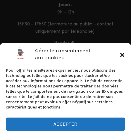
Jeudi :
9h – 12h
13h30 – 17h30 (fermeture au public – contact
uniquement par téléphone)
Vendredi :
9h – 12h & 13h30 – 16h30
Gérer le consentement
aux cookies
Pour offrir les meilleures expériences, nous utilisons des
ACCÈS RAPIDE
technologies telles que les cookies pour stocker et/ou
Accueil
accéder aux informations des appareils. Le fait de consentir
à ces technologies nous permettra de traiter des données
Contact
telles que le comportement de navigation ou les ID uniques
Plan du site
sur ce site. Le fait de ne pas consentir ou de retirer son
consentement peut avoir un effet négatif sur certaines
Mentions légales
caractéristiques et fonctions.
Traitement des données personnelles
Politique de cookies (UE)
ACCEPTER