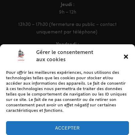
Jeudi :
9h – 12h
13h30 – 17h30 (fermeture au public – contact
uniquement par téléphone)
Vendredi :
9h – 12h & 13h30 – 16h30
Gérer le consentement
aux cookies
Pour offrir les meilleures expériences, nous utilisons des
ACCÈS RAPIDE
technologies telles que les cookies pour stocker et/ou
Accueil
accéder aux informations des appareils. Le fait de consentir
à ces technologies nous permettra de traiter des données
Contact
telles que le comportement de navigation ou les ID uniques
Plan du site
sur ce site. Le fait de ne pas consentir ou de retirer son
consentement peut avoir un effet négatif sur certaines
Mentions légales
caractéristiques et fonctions.
Traitement des données personnelles
Politique de cookies (UE)
ACCEPTER