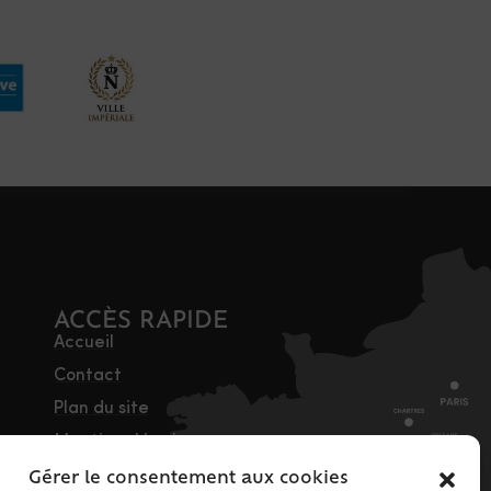
ACCÈS RAPIDE
Accueil
Contact
Plan du site
Mentions légales
Traitement des
Gérer le consentement aux cookies