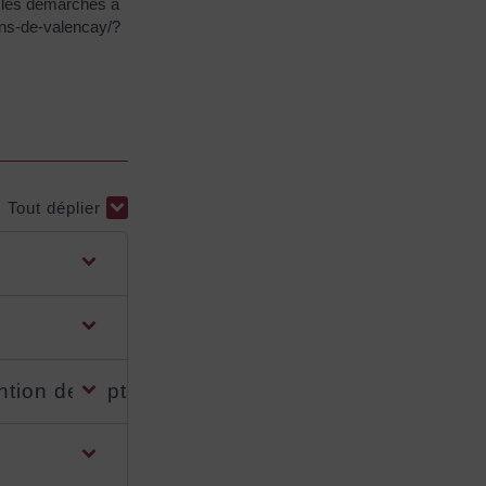
xe les démarches à
vins-de-valencay/?
Tout déplier
ention de rupture ?