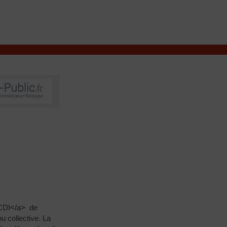
VIVRE À VALENÇAY
MES DÉMARCHES
>CDI</a> de
u collective. La