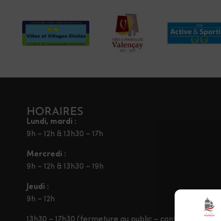
HORAIRES
Lundi, mardi :
9h – 12h & 13h30 – 17h
Mercredi :
9h – 12h & 13h30 – 19h
Jeudi :
9h – 12h
13h30 – 17h30 (fermeture au public – contact