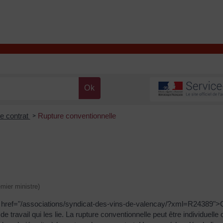
T
Contacter la mairie
DÉCOUVRIR VALENÇAY
MA MAIRIE
de contrat
Rupture conventionnelle
>
emier ministre)
 <a href="/associations/syndicat-des-vins-de-valencay/?xml=R24389"
ravail qui les lie. La rupture conventionnelle peut être individuelle o