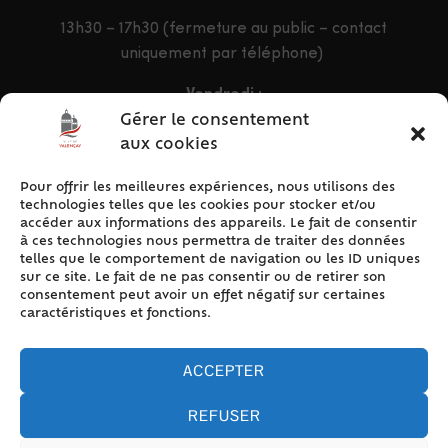
13h30 – 17h30 (fermeture au public – contact
uniquement par téléphone)
Vendredi :
9h – 12h & 13h30 – 16h30
Gérer le consentement
aux cookies
Pour offrir les meilleures expériences, nous utilisons des
ACCÈS RAPIDE
technologies telles que les cookies pour stocker et/ou
Accueil
accéder aux informations des appareils. Le fait de consentir
à ces technologies nous permettra de traiter des données
Contact
telles que le comportement de navigation ou les ID uniques
Plan du site
sur ce site. Le fait de ne pas consentir ou de retirer son
consentement peut avoir un effet négatif sur certaines
Mentions légales
caractéristiques et fonctions.
Traitement des données personnelles
Politique de cookies (UE)
ACCEPTER
REFUSER