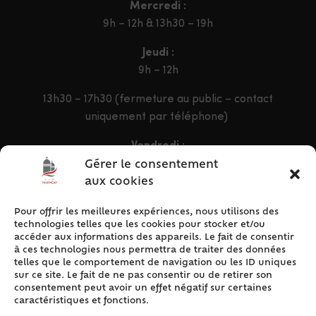
Mercredi :
9h – 12h & 13h30 – 19h
Jeudi :
9h – 12h
13h30 – 17h30 (fermeture au public – contact
uniquement par téléphone)
Vendredi :
9h – 12h & 13h30 – 16h30
Gérer le consentement
aux cookies
Pour offrir les meilleures expériences, nous utilisons des
ACCÈS RAPIDE
technologies telles que les cookies pour stocker et/ou
Accueil
accéder aux informations des appareils. Le fait de consentir
à ces technologies nous permettra de traiter des données
Contact
telles que le comportement de navigation ou les ID uniques
Plan du site
sur ce site. Le fait de ne pas consentir ou de retirer son
consentement peut avoir un effet négatif sur certaines
Mentions légales
caractéristiques et fonctions.