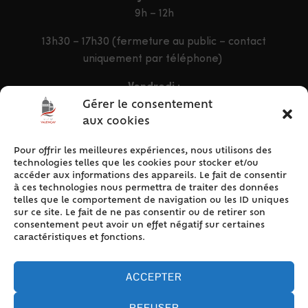
9h – 12h
13h30 – 17h30 (fermeture au public – contact
uniquement par téléphone)
Vendredi :
9h – 12h & 13h30 – 16h30
Gérer le consentement
aux cookies
Pour offrir les meilleures expériences, nous utilisons des
ACCÈS RAPIDE
technologies telles que les cookies pour stocker et/ou
Accueil
accéder aux informations des appareils. Le fait de consentir
à ces technologies nous permettra de traiter des données
Contact
telles que le comportement de navigation ou les ID uniques
Plan du site
sur ce site. Le fait de ne pas consentir ou de retirer son
consentement peut avoir un effet négatif sur certaines
Mentions légales
caractéristiques et fonctions.
Traitement des données personnelles
Politique de cookies (UE)
ACCEPTER
REFUSER