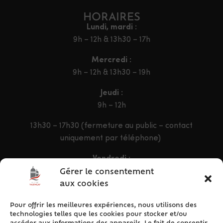
HORAIRES
Lundi, mardi :
9h – 12h & 13h30 – 17h
Mercredi :
9h – 12h & 13h30 – 19h
Jeudi :
9h – 12h
13h30 – 17h30 (fermeture au public – contact
uniquement par téléphone)
Vendredi :
9h – 12h & 13h30 – 16h30
Gérer le consentement
aux cookies
Pour offrir les meilleures expériences, nous utilisons des
ACCÈS RAPIDE
technologies telles que les cookies pour stocker et/ou
Accueil