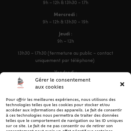
9h – 12h & 13h30 – 17h
Mercredi :
9h – 12h & 13h30 – 19h
Jeudi :
9h – 12h
13h30 – 17h30 (fermeture au public – contact
uniquement par téléphone)
Vendredi :
9h – 12h & 13h30 – 16h30
Gérer le consentement
aux cookies
Pour offrir les meilleures expériences, nous utilisons des
ACCÈS RAPIDE
technologies telles que les cookies pour stocker et/ou
Accueil
accéder aux informations des appareils. Le fait de consentir
à ces technologies nous permettra de traiter des données
Contact
telles que le comportement de navigation ou les ID uniques
Plan du site
sur ce site. Le fait de ne pas consentir ou de retirer son