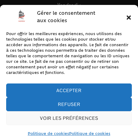
Vendredi :
9h – 12h & 13h30 – 16h30
Gérer le consentement
aux cookies
Pour offrir les meilleures expériences, nous utilisons des
ACCÈS RAPIDE
technologies telles que les cookies pour stocker et/ou
Accueil
accéder aux informations des appareils. Le fait de consentir
à ces technologies nous permettra de traiter des données
Contact
telles que le comportement de navigation ou les ID uniques
Plan du site
sur ce site. Le fait de ne pas consentir ou de retirer son
consentement peut avoir un effet négatif sur certaines
Mentions légales
caractéristiques et fonctions.
Traitement des données personnelles
Politique de cookies (UE)
ACCEPTER
REFUSER
VOIR LES PRÉFÉRENCES
Accessibilité
© 2024 Valencay - Propulsé par Utopia (site internet de
collectivités & GRC/GRU)
Politique de cookies
Politique de cookies