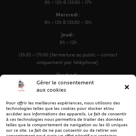
9h – 12h & 13h30 – 17h
Mercredi :
9h – 12h & 13h30 – 19h
Jeudi :
9h – 12h
13h30 – 17h30 (fermeture au public – contact
uniquement par téléphone)
Vendredi :
9h – 12h & 13h30 – 16h30
Gérer le consentement
aux cookies
Pour offrir les meilleures expériences, nous utilisons des
ACCÈS RAPIDE
technologies telles que les cookies pour stocker et/ou
Accueil
accéder aux informations des appareils. Le fait de consentir
à ces technologies nous permettra de traiter des données
Contact
telles que le comportement de navigation ou les ID uniques
Plan du site
sur ce site. Le fait de ne pas consentir ou de retirer son