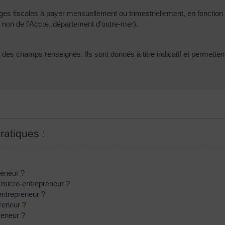
ges fiscales à payer mensuellement ou trimestriellement, en fonction 
 ou non de l'Accre, département d'outre-mer).
t des champs renseignés. Ils sont donnés à titre indicatif et permette
ratiques :
reneur ?
 micro-entrepreneur ?
entrepreneur ?
reneur ?
reneur ?