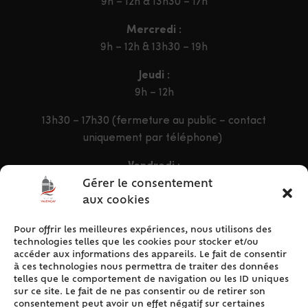
9h – 12h & 13h30 – 17h
Mercredi :
9h – 12h & 13h30 – 19h
Jeudi :
9h – 12h
13h30 – 17h30 (fermeture au public – contact
uniquement par téléphone)
Vendredi :
9h – 12h & 13h30 – 16h30
Gérer le consentement
aux cookies
Pour offrir les meilleures expériences, nous utilisons des
ACCÈS RAPIDE
technologies telles que les cookies pour stocker et/ou
Accueil
accéder aux informations des appareils. Le fait de consentir
à ces technologies nous permettra de traiter des données
Contact
telles que le comportement de navigation ou les ID uniques
Plan du site
sur ce site. Le fait de ne pas consentir ou de retirer son
consentement peut avoir un effet négatif sur certaines