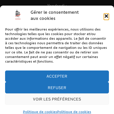
Vendredi :
9h – 12h & 13h30 – 16h30
Gérer le consentement
aux cookies
Pour offrir les meilleures expériences, nous utilisons des
ACCÈS RAPIDE
technologies telles que les cookies pour stocker et/ou
Accueil
accéder aux informations des appareils. Le fait de consentir
à ces technologies nous permettra de traiter des données
Contact
telles que le comportement de navigation ou les ID uniques
Plan du site
sur ce site. Le fait de ne pas consentir ou de retirer son
consentement peut avoir un effet négatif sur certaines
Mentions légales
caractéristiques et fonctions.
Traitement des données personnelles
Politique de cookies (UE)
ACCEPTER
REFUSER
VOIR LES PRÉFÉRENCES
Accessibilité
© 2024 Valencay - Propulsé par Utopia (site internet de
collectivités & GRC/GRU)
Politique de cookies
Politique de cookies