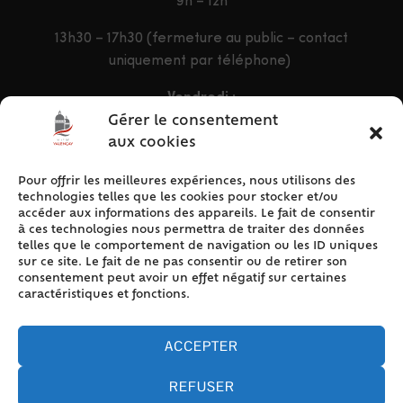
9h – 12h
13h30 – 17h30 (fermeture au public – contact
uniquement par téléphone)
Vendredi :
9h – 12h & 13h30 – 16h30
Gérer le consentement
aux cookies
Pour offrir les meilleures expériences, nous utilisons des
ACCÈS RAPIDE
technologies telles que les cookies pour stocker et/ou
Accueil
accéder aux informations des appareils. Le fait de consentir
à ces technologies nous permettra de traiter des données
Contact
telles que le comportement de navigation ou les ID uniques
Plan du site
sur ce site. Le fait de ne pas consentir ou de retirer son
consentement peut avoir un effet négatif sur certaines
Mentions légales
caractéristiques et fonctions.
Traitement des données personnelles
Politique de cookies (UE)
ACCEPTER
REFUSER