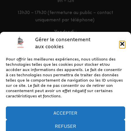
9h – 12h
13h30 – 17h30 (fermeture au public – contact
uniquement par téléphone)
Vendredi :
9h – 12h & 13h30 – 16h30
Gérer le consentement
aux cookies
Pour offrir les meilleures expériences, nous utilisons des
ACCÈS RAPIDE
technologies telles que les cookies pour stocker et/ou
Accueil
accéder aux informations des appareils. Le fait de consentir
à ces technologies nous permettra de traiter des données
Contact
telles que le comportement de navigation ou les ID uniques
Plan du site
sur ce site. Le fait de ne pas consentir ou de retirer son
consentement peut avoir un effet négatif sur certaines
Mentions légales
caractéristiques et fonctions.
Traitement des données personnelles
Politique de cookies (UE)
ACCEPTER
REFUSER