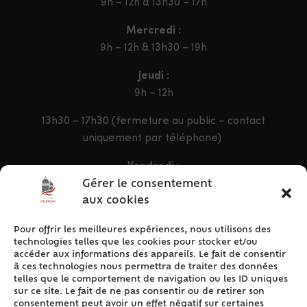
9h – 12h & 13h30 – 17h
Mercredi :
9h – 12h & 13h30 – 19h
Jeudi :
9h – 12h
13h30 – 17h30 (fermeture au public – contact
uniquement par téléphone)
Vendredi :
9h – 12h & 13h30 – 16h30
Gérer le consentement
aux cookies
Pour offrir les meilleures expériences, nous utilisons des
ACCÈS RAPIDE
technologies telles que les cookies pour stocker et/ou
Accueil
accéder aux informations des appareils. Le fait de consentir
à ces technologies nous permettra de traiter des données
Contact
telles que le comportement de navigation ou les ID uniques
Plan du site
sur ce site. Le fait de ne pas consentir ou de retirer son
consentement peut avoir un effet négatif sur certaines