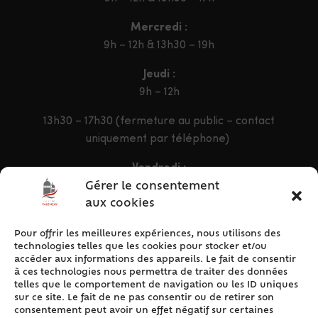
Mercredi :
9h – 12h & 13h30 – 19h
Jeudi :
9h – 12h
13h30 – 17h30 (fermeture au public – contact
uniquement par téléphone)
Vendredi :
9h – 12h & 13h30 – 16h30
Gérer le consentement
aux cookies
Pour offrir les meilleures expériences, nous utilisons des
ACCÈS RAPIDE
technologies telles que les cookies pour stocker et/ou
Accueil
accéder aux informations des appareils. Le fait de consentir
à ces technologies nous permettra de traiter des données
Contact
telles que le comportement de navigation ou les ID uniques
Plan du site
sur ce site. Le fait de ne pas consentir ou de retirer son
consentement peut avoir un effet négatif sur certaines