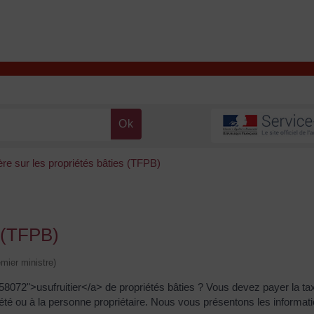
T
Contacter la mairie
DÉCOUVRIR VALENÇAY
MA MAIRIE
ère sur les propriétés bâties (TFPB)
s (TFPB)
emier ministre)
072">usufruitier</a> de propriétés bâties ? Vous devez payer la tax
riété ou à la personne propriétaire. Nous vous présentons les informat