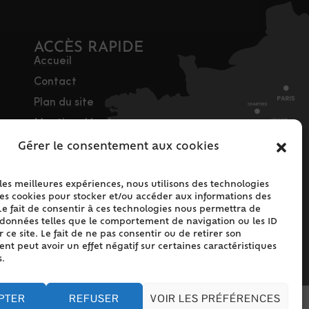
ACCÈS RAPIDE
Accueil
Contact
Plan du site
Mentions légales
Traitement des
Gérer le consentement aux cookies
données personnelles
Politique de cookies
 les meilleures expériences, nous utilisons des technologies
les cookies pour stocker et/ou accéder aux informations des
(UE)
Le fait de consentir à ces technologies nous permettra de
s données telles que le comportement de navigation ou les ID
 ce site. Le fait de ne pas consentir ou de retirer son
t peut avoir un effet négatif sur certaines caractéristiques
s.
PTER
REFUSER
VOIR LES PRÉFÉRENCES