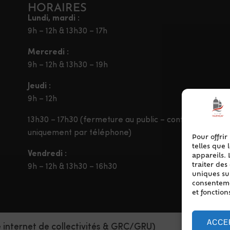
HORAIRES
Lundi, mardi :
9h – 12h & 13h30 – 17h
Mercredi :
9h – 12h & 13h30 – 19h
Jeudi :
9h – 12h
13h30 – 17h30 (fermeture au public – contact
uniquement par téléphone)
Pour offrir
telles que 
Vendredi :
appareils. 
traiter de
9h – 12h & 13h30 – 16h30
uniques sur
consentemen
et fonction
ACCE
e internet de collectivités & GRC/GRU)