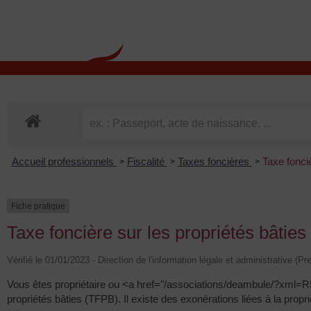
contenu
principal
Rdv CNI-PASSEPOR
Accueil professionnels
Fiscalité
Taxes foncières
Taxe fonci
>
>
>
Fiche pratique
Taxe foncière sur les propriétés bâtie
Vérifié le 01/01/2023 - Direction de l'information légale et administrative (Pr
Vous êtes propriétaire ou <a href="/associations/deambule/?xml=R58
propriétés bâties (TFPB). Il existe des exonérations liées à la prop