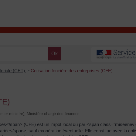
T
Contacter la mairie
DÉCOUVRIR VALENÇAY
MA MAIRIE
toriale (CET)
Cotisation foncière des entreprises (CFE)
>
FE)
remier ministre), Ministère chargé des finances
ises</span> (CFE) est un impôt local dû par <span class="miseenev
ariée</span>, sauf exonération éventuelle. Elle constitue avec la cotis