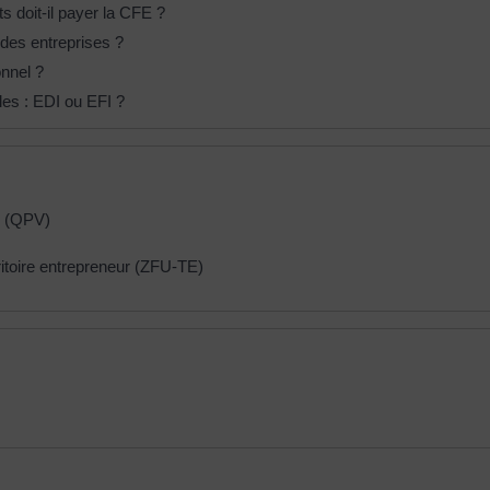
s doit-il payer la CFE ?
 des entreprises ?
onnel ?
les : EDI ou EFI ?
le (QPV)
ritoire entrepreneur (ZFU-TE)