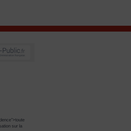
VIVRE À VALENÇAY
MES DÉMARCHES
idence">toute
ation sur la