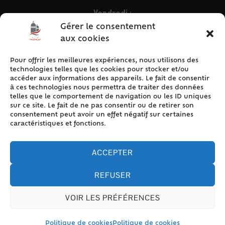
Vendredi :
9h – 12h & 13h30 – 16h30
Gérer le consentement
aux cookies
Pour offrir les meilleures expériences, nous utilisons des
ACCÈS RAPIDE
technologies telles que les cookies pour stocker et/ou
Accueil
accéder aux informations des appareils. Le fait de consentir
à ces technologies nous permettra de traiter des données
Contact
telles que le comportement de navigation ou les ID uniques
Plan du site
sur ce site. Le fait de ne pas consentir ou de retirer son
consentement peut avoir un effet négatif sur certaines
Mentions légales
caractéristiques et fonctions.
Traitement des données personnelles
Politique de cookies (UE)
ACCEPTER
REFUSER
VOIR LES PRÉFÉRENCES
Accessibilité
© 2024 Valencay - Propulsé par Utopia (site internet de
collectivités & GRC/GRU)
Politique de cookies
Politique de cookies