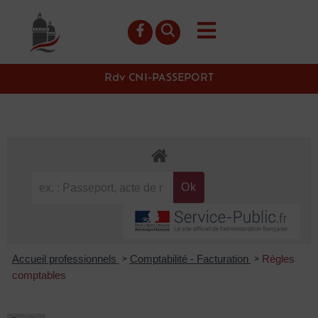
contenu
principal
Rdv CNI-PASSEPORT
Accueil professionnels
Comptabilité - Facturation
Règles
>
>
comptables