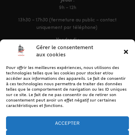
Jeudi :
9h – 12h
13h30 – 17h30 (fermeture au public – contact
uniquement par téléphone)
Vendredi :
9h – 12h & 13h30 – 16h30
Gérer le consentement
aux cookies
Pour offrir les meilleures expériences, nous utilisons des
ACCÈS RAPIDE
technologies telles que les cookies pour stocker et/ou
Accueil
accéder aux informations des appareils. Le fait de consentir
à ces technologies nous permettra de traiter des données
Contact
telles que le comportement de navigation ou les ID uniques
Plan du site
sur ce site. Le fait de ne pas consentir ou de retirer son
consentement peut avoir un effet négatif sur certaines
Mentions légales
caractéristiques et fonctions.
Traitement des données personnelles
Politique de cookies (UE)
ACCEPTER