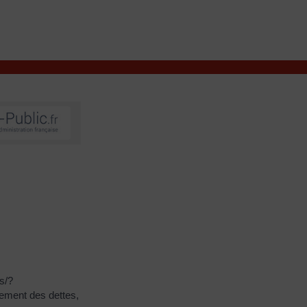
VIVRE À VALENÇAY
MES DÉMARCHES
s/?
cement des dettes,