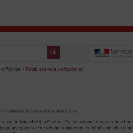
T
Contacter la mairie
DÉCOUVRIR VALENÇAY
MA MAIRIE
 difficultés
Rétablissement professionnel
>
emier ministre), Ministère chargé de la justice
preneur individuel (EI), à l'<a href="/associations/cuma-des-bouchure
prise une possibilité de rebondir rapidement en bénéficiant d'un effa