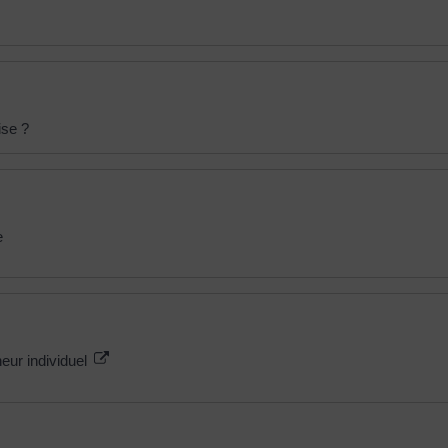
ise ?
e
neur individuel