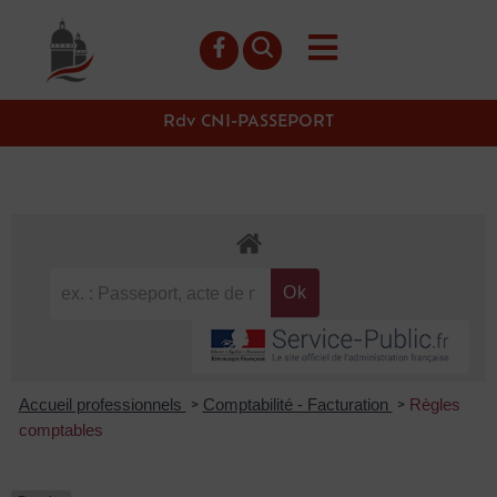
contenu
principal
Rdv CNI-PASSEPORT
Accueil professionnels
Comptabilité - Facturation
Règles
>
>
comptables