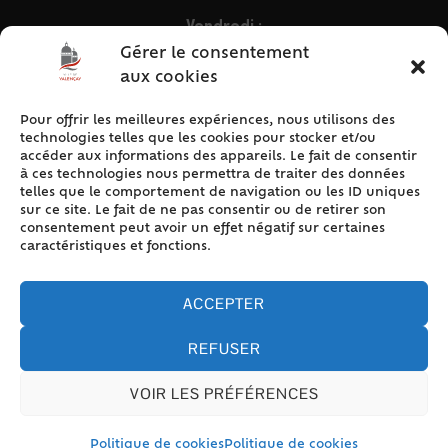
Vendredi :
9h – 12h & 13h30 – 16h30
Gérer le consentement
aux cookies
Pour offrir les meilleures expériences, nous utilisons des
ACCÈS RAPIDE
technologies telles que les cookies pour stocker et/ou
Accueil
accéder aux informations des appareils. Le fait de consentir
à ces technologies nous permettra de traiter des données
Contact
telles que le comportement de navigation ou les ID uniques
Plan du site
sur ce site. Le fait de ne pas consentir ou de retirer son
consentement peut avoir un effet négatif sur certaines
Mentions légales
caractéristiques et fonctions.
Traitement des données personnelles
Politique de cookies (UE)
ACCEPTER
REFUSER
VOIR LES PRÉFÉRENCES
Accessibilité
© 2024 Valencay - Propulsé par Utopia (site internet de
collectivités & GRC/GRU)
Politique de cookies
Politique de cookies