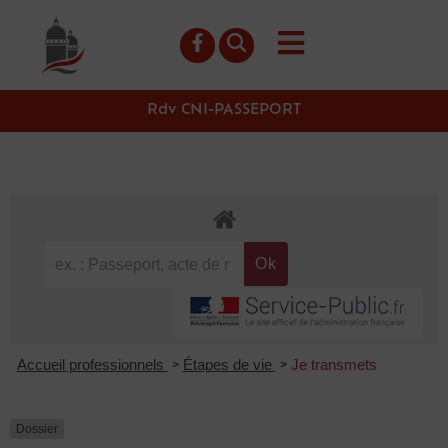
contenu
principal
Rdv CNI-PASSEPORT
Accueil professionnels
Étapes de vie
Je transmets
>
>
Dossier