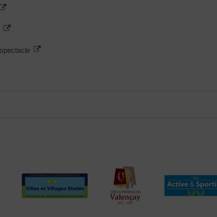
)
n spectacle