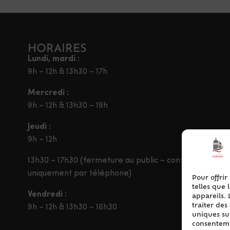
HORAIRES
Lundi, mardi :
9h – 12h & 13h30 – 17h
Mercredi :
9h – 12h & 13h30 – 19h
Jeudi :
9h – 12h
13h30 – 17h30 (fermeture au public – contact
uniquement par téléphone)
Pour offrir
telles que 
Vendredi :
appareils. 
traiter de
9h – 12h & 13h30 – 16h30
uniques sur
consentemen