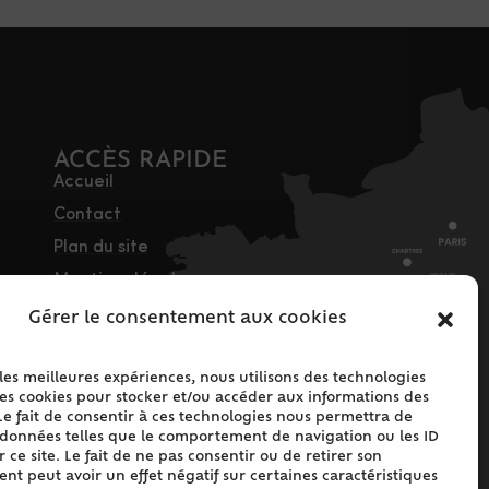
ACCÈS RAPIDE
Accueil
Contact
Plan du site
Mentions légales
Traitement des
Gérer le consentement aux cookies
données personnelles
Politique de cookies
 les meilleures expériences, nous utilisons des technologies
les cookies pour stocker et/ou accéder aux informations des
(UE)
Le fait de consentir à ces technologies nous permettra de
s données telles que le comportement de navigation ou les ID
 ce site. Le fait de ne pas consentir ou de retirer son
t peut avoir un effet négatif sur certaines caractéristiques