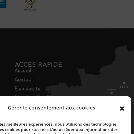
ACCÈS RAPIDE
Accueil
Contact
Plan du site
Mentions légales
Traitement des
Gérer le consentement aux cookies
données personnelles
Politique de cookies
 les meilleures expériences, nous utilisons des technologies
les cookies pour stocker et/ou accéder aux informations des
(UE)