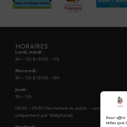
HORAIRES
Lundi, mardi :
9h – 12h & 13h30 – 17h
Mercredi :
9h – 12h & 13h30 – 19h
Jeudi :
9h – 12h
13h30 – 17h30 (fermeture au public – contact
uniquement par téléphone)
Pour offrir
telles que 