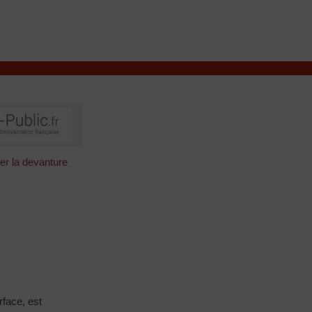
VIVRE À VALENÇAY
MES DÉMARCHES
ier la devanture
rface, est